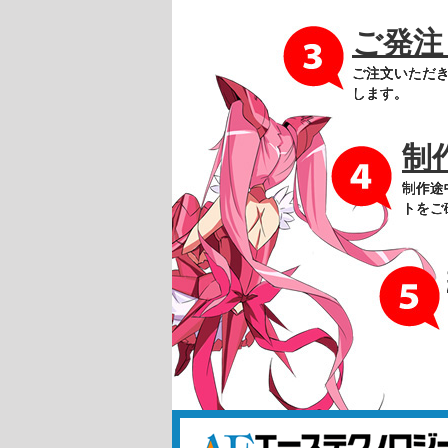
ご発注
ご注文いただき
します。
制
制作途
トをご