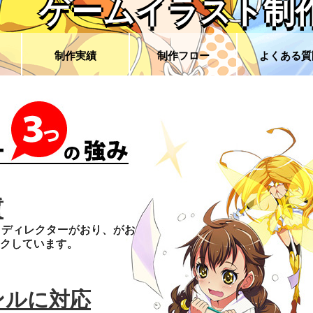
ゲームイラスト制
制作実績
制作フロー
よくある質
質
トディレクターがおり、がお
クしています。
ンルに対応